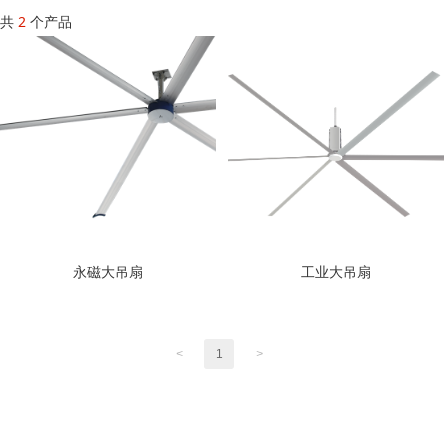
共
2
个产品
永磁大吊扇
工业大吊扇
<
1
>