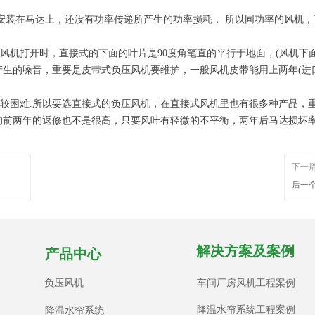
装在马达上，还没有功率传递所产生的功率损耗， 所以同功率的风机，直
机打开时，直接式的下面的叶片是90度角笔直的平行于地面，(风机下面
生的噪音，重要是皮带式负压风机要维护，一般风机皮带能用上两年(进
困难.所以要选直接式的负压风机，在直接式风机里也有很多种产品，
的前两年的返修也不是很高，只要风叶有轻微的不平衡，两年后马达损坏
下一
后一
解决方案及案例
产品中心
负压风机
车间厂房风机工程案例
降温水帘系统工程案例
降温水帘系统