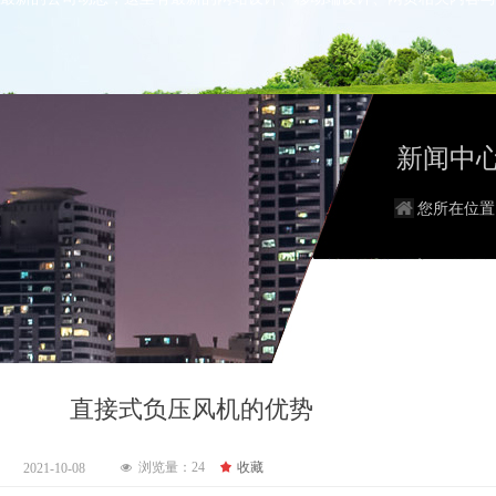
新闻中
您所在位置
直接式负压风机的优势
浏览量：
24
끄
收藏
2021-10-08
넶