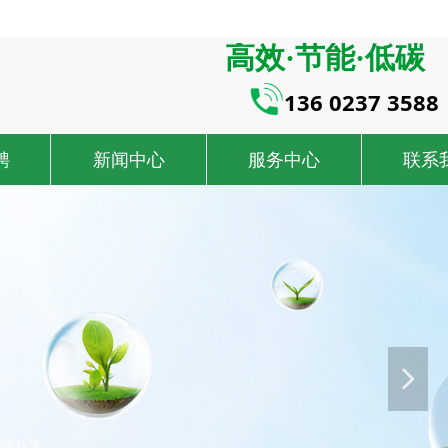
高效·节能·低碳
136 0237 3588
聘
新闻中心
服务中心
联系
넲
你分享