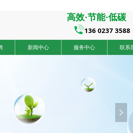
高效·节能·低碳
136 0237 3588
聘
新闻中心
服务中心
联系
넲
你分享