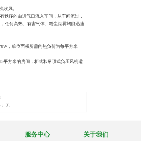
流吹风。
有秩序的由进气口流入车间，从车间流过，
速，任何高热、有害气体、粉尘烟雾均能迅速
70W，单位面积所需的热负荷为每平方米
5平方米的房间，柜式和吊顶式负压风机适
篇
个：
无
服务中心
关于我们